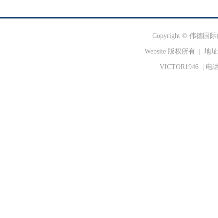
Copyright © 伟德国际
Website 版权所有
|
地址
VICTOR1946 | 电话